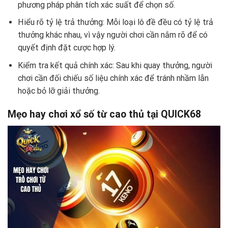
phương pháp phân tích xác suất để chọn số.
Hiểu rõ tỷ lệ trả thưởng: Mỗi loại lô đề đều có tỷ lệ trả
thưởng khác nhau, vì vậy người chơi cần nắm rõ để có
quyết định đặt cược hợp lý.
Kiểm tra kết quả chính xác: Sau khi quay thưởng, người
chơi cần đối chiếu số liệu chính xác để tránh nhầm lẫn
hoặc bỏ lỡ giải thưởng.
Mẹo hay chơi xổ số từ cao thủ tại QUICK68