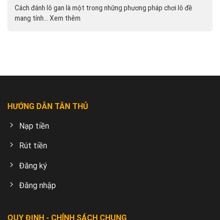
Cách đánh lô gan là một trong những phương pháp chơi lô đề
mang tính... Xem thêm
HƯỚNG DẪN TÂN THỦ
Nạp tiền
Rút tiền
Đăng ký
Đăng nhập
QUY ĐỊNH - CHÍNH SÁCH CHUNG