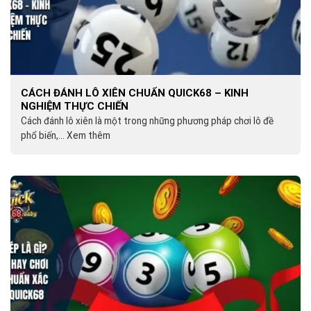
CÁCH ĐÁNH LÔ XIÊN CHUẨN QUICK68 – KINH
NGHIỆM THỰC CHIẾN
Cách đánh lô xiên là một trong những phương pháp chơi lô đề
phổ biến,... Xem thêm