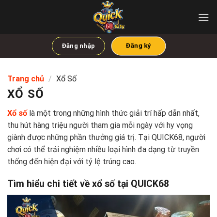
Bỏ
qua
nội
dung
Đăng ký
Đăng nhập
Trang chủ
/
Xổ Số
XỔ SỐ
Xổ số
là một trong những hình thức giải trí hấp dẫn nhất,
thu hút hàng triệu người tham gia mỗi ngày với hy vọng
giành được những phần thưởng giá trị. Tại QUICK68, người
chơi có thể trải nghiệm nhiều loại hình đa dạng từ truyền
thống đến hiện đại với tỷ lệ trúng cao.
Tìm hiểu chi tiết về xổ số tại QUICK68