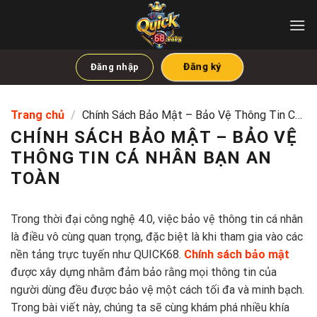
Bỏ
qua
nội
dung
Đăng ký
Đăng nhập
Trang chủ
/
Chính Sách Bảo Mật – Bảo Vệ Thông Tin Cá
Nhân Bạn An Toàn
CHÍNH SÁCH BẢO MẬT – BẢO VỆ
THÔNG TIN CÁ NHÂN BẠN AN
TOÀN
Trong thời đại công nghệ 4.0, việc bảo vệ thông tin cá nhân
là điều vô cùng quan trọng, đặc biệt là khi tham gia vào các
nền tảng trực tuyến như QUICK68.
Chính sách bảo mật
được xây dựng nhằm đảm bảo rằng mọi thông tin của
người dùng đều được bảo vệ một cách tối đa và minh bạch.
Trong bài viết này, chúng ta sẽ cùng khám phá nhiều khía