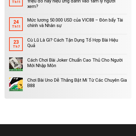
triệu đô hay hiệu ứng đánh vào tâm lý người
Th11
xem?
Mức lương 50.000 USD của VIC88 – Đòn bẩy Tài
24
chính và Nhân sự
Th11
Cù Lũ Là Gì? Cách Tận Dụng Tổ Hợp Bài Hiệu
23
Quả
Th7
Cách Chơi Bài Joker Chuẩn Cao Thủ Cho Người
Mới Nhập Môn
Chơi Bài Uno Dễ Thắng Bật Mí Từ Các Chuyên Gia
B88