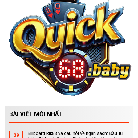
BÀI VIẾT MỚI NHẤT
Billboard Rik88 và câu hỏi về ngân sách: Đầu tư
29