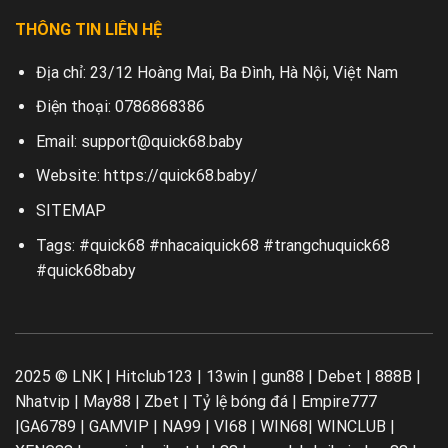
THÔNG TIN LIÊN HỆ
Địa chỉ:
23/12 Hoàng Mai, Ba Đình, Hà Nội, Việt Nam
Điện thoại:
0786868386
Email:
support@quick68.baby
Website:
https://quick68.baby/
SITEMAP
Tags: #quick68 #nhacaiquick68 #trangchuquick68
#quick68baby
2025 © LNK |
Hitclub123
|
13win
|
gun88
|
Debet
|
888B
|
Nhatvip
|
May88
|
Zbet
|
Tỷ lệ bóng đá
|
Empire777
|
GA6789
|
GAMVIP
|
NA99
|
VI68
|
WIN68
|
WINCLUB
|