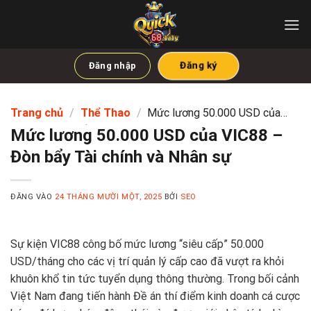
Bỏ
qua
nội
dung
Đăng ký
Đăng nhập
Trang chủ
/
Thể Thao
/
Mức lương 50.000 USD của
VIC88 – Đòn bẩy Tài chính và Nhân sự
Mức lương 50.000 USD của VIC88 –
Đòn bẩy Tài chính và Nhân sự
ĐĂNG VÀO
24 THÁNG MƯỜI MỘT, 2025
BỞI
SEO
Sự kiện VIC88 công bố mức lương “siêu cấp” 50.000
USD/tháng cho các vị trí quản lý cấp cao đã vượt ra khỏi
khuôn khổ tin tức tuyển dụng thông thường. Trong bối cảnh
Việt Nam đang tiến hành Đề án thí điểm kinh doanh cá cược