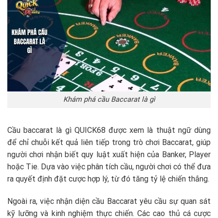
Khám phá cầu Baccarat là gì
Cầu baccarat là gì QUICK68 được xem là thuật ngữ dùng
để chỉ chuỗi kết quả liên tiếp trong trò chơi Baccarat, giúp
người chơi nhận biết quy luật xuất hiện của Banker, Player
hoặc Tie. Dựa vào việc phân tích cầu, người chơi có thể đưa
ra quyết định đặt cược hợp lý, từ đó tăng tỷ lệ chiến thắng.
Ngoài ra, việc nhận diện cầu Baccarat yêu cầu sự quan sát
kỹ lưỡng và kinh nghiệm thực chiến. Các cao thủ cá cược