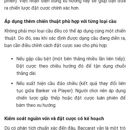
phiên). Việc nhận diện đúng xu hướng này sẽ giúp bạn đưa
ra chiến lược đặt cược chính xác hơn.
Áp dụng thêm chiến thuật phù hợp với từng loại cầu
Không phải mọi loại cầu đều có thể áp dụng cùng một chiến
thuật. Do đó, sau khi xác định được dạng cầu đang diễn ra,
bạn cần điều chỉnh cách đặt cược sao cho phù hợp:
Nếu gặp cầu bệt (một bên thắng nhiều lần liên tiếp):
Đặt cược theo chiều hướng đó để tận dụng chuỗi
thắng dài.
Nếu xuất hiện cầu đảo chiều (kết quả thay đổi liên
tục giữa Banker và Player): Người chơi nên áp dụng
chiến lược gấp thếp hoặc đặt cược luân phiên để
bám theo xu hướng.
Kiểm soát nguồn vốn và đặt cược có kế hoạch
Dù có phân tích chuẩn xác đến đâu, Baccarat vẫn là một trò