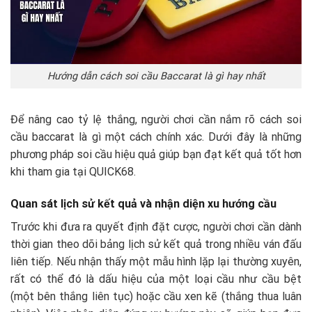
Hướng dẫn cách soi cầu Baccarat là gì hay nhất
Để nâng cao tỷ lệ thắng, người chơi cần nắm rõ cách soi
cầu baccarat là gì một cách chính xác. Dưới đây là những
phương pháp soi cầu hiệu quả giúp bạn đạt kết quả tốt hơn
khi tham gia tại QUICK68.
Quan sát lịch sử kết quả và nhận diện xu hướng cầu
Trước khi đưa ra quyết định đặt cược, người chơi cần dành
thời gian theo dõi bảng lịch sử kết quả trong nhiều ván đấu
liên tiếp. Nếu nhận thấy một mẫu hình lặp lại thường xuyên,
rất có thể đó là dấu hiệu của một loại cầu như cầu bệt
(một bên thắng liên tục) hoặc cầu xen kẽ (thắng thua luân