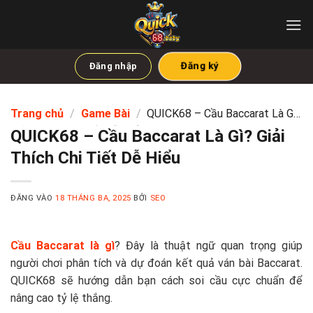
Bỏ
qua
nội
dung
Đăng ký
Đăng nhập
Trang chủ
/
Game Bài
/
QUICK68 – Cầu Baccarat Là Gì?
Giải Thích Chi Tiết Dễ Hiểu
QUICK68 – Cầu Baccarat Là Gì? Giải
Thích Chi Tiết Dễ Hiểu
ĐĂNG VÀO
18 THÁNG BA, 2025
BỞI
SEO
Cầu Baccarat là gì
? Đây là thuật ngữ quan trọng giúp
người chơi phân tích và dự đoán kết quả ván bài Baccarat.
QUICK68 sẽ hướng dẫn bạn cách soi cầu cực chuẩn để
nâng cao tỷ lệ thắng.