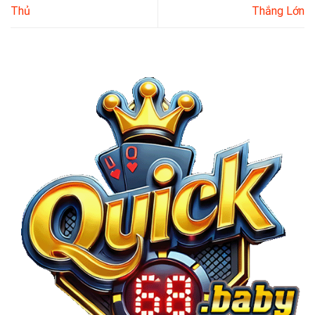
Thủ
Thắng Lớn