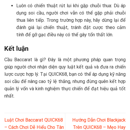
Luôn có chiến thuật rút lui khi gặp chuỗi thua: Dù áp
dụng soi cầu, người chơi vẫn có thể gặp phải chuỗi
thua liên tiếp. Trong trường hợp này, hãy dừng lại để
đánh giá lại chiến thuật, tránh đặt cược theo cảm
tính để gỡ gạc điều này có thể gây tổn thất lớn.
Kết luận
Cầu Baccarat là gì? Đây là một phương pháp quan trọng
giúp người chơi nhận diện quy luật kết quả và đưa ra chiến
lược cược hợp lý. Tại QUICK68, bạn có thể áp dụng kỹ năng
soi cầu để nâng cao tỷ lệ thắng, nhưng đừng quên kết hợp
quản lý vốn và kinh nghiệm thực chiến để đạt hiệu quả tốt
nhất.
Luật Chơi Baccarat QUICK68
Hướng Dẫn Chơi Blackjack
– Cách Chơi Dễ Hiểu Cho Tân
Trên QUICK68 – Mẹo Hay