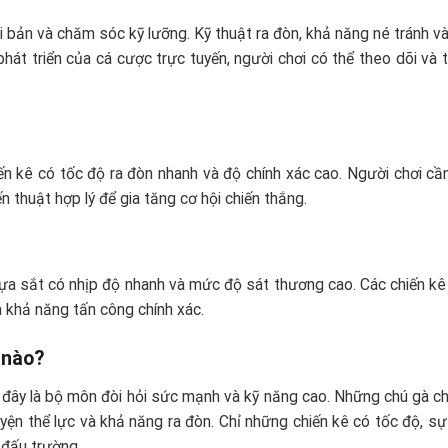
ài bản và chăm sóc kỹ lưỡng. Kỹ thuật ra đòn, khả năng né tránh v
phát triển của cá cược trực tuyến, người chơi có thể theo dõi và 
iến kê có tốc độ ra đòn nhanh và độ chính xác cao. Người chơi cần
 thuật hợp lý để gia tăng cơ hội chiến thắng.
 cựa sắt có nhịp độ nhanh và mức độ sát thương cao. Các chiến kê
à khả năng tấn công chính xác.
 nào?
i đây là bộ môn đòi hỏi sức mạnh và kỹ năng cao. Những chú gà ch
uyện thể lực và khả năng ra đòn. Chỉ những chiến kê có tốc độ, sự
 đấu trường.