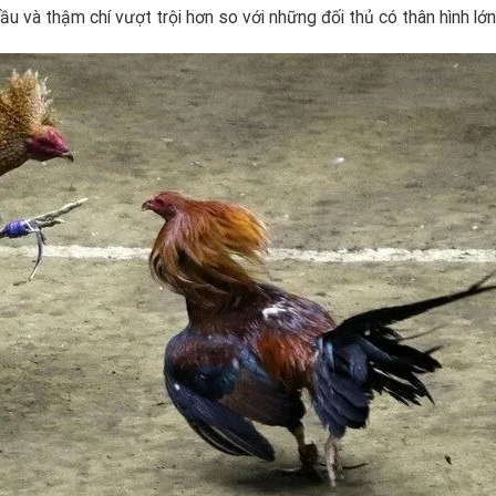
ầu và thậm chí vượt trội hơn so với những đối thủ có thân hình lớn