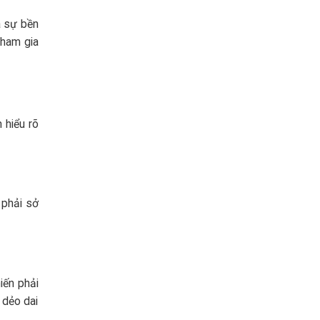
à sự bền
tham gia
 hiểu rõ
 phải sở
iến phải
 dẻo dai