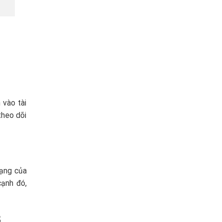
 vào tài
theo dõi
rạng của
cạnh đó,
8