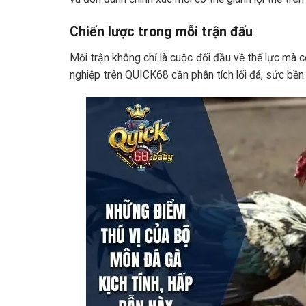
Chiến lược trong mỗi trận đấu
Mỗi trận không chỉ là cuộc đối đầu về thể lực mà cò
nghiệp trên QUICK68 cần phân tích lối đá, sức bền