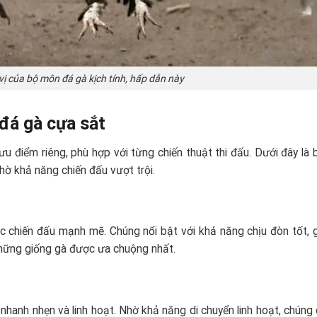
ị của bộ môn đá gà kịch tính, hấp dẫn này
đá gà cựa sắt
u điểm riêng, phù hợp với từng chiến thuật thi đấu. Dưới đây là 
hờ khả năng chiến đấu vượt trội.
c chiến đấu mạnh mẽ. Chúng nổi bật với khả năng chịu đòn tốt, 
 những giống gà được ưa chuộng nhất.
nhanh nhẹn và linh hoạt. Nhờ khả năng di chuyển linh hoạt, chúng