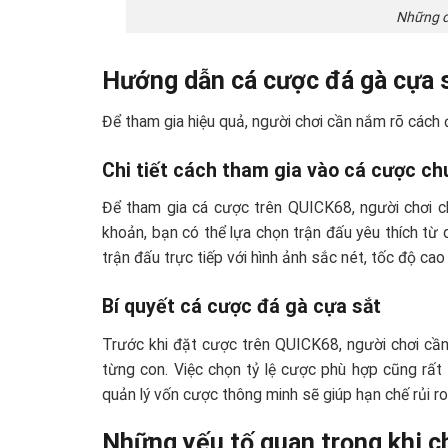
Những đi
Hướng dẫn cá cược đá gà cựa 
Để tham gia hiệu quả, người chơi cần nắm rõ cách 
Chi tiết cách tham gia vào cá cược ch
Để tham gia cá cược trên QUICK68, người chơi chỉ
khoản, bạn có thể lựa chọn trận đấu yêu thích từ 
trận đấu trực tiếp với hình ảnh sắc nét, tốc độ cao
Bí quyết cá cược đá gà cựa sắt
Trước khi đặt cược trên QUICK68, người chơi cần t
từng con. Việc chọn tỷ lệ cược phù hợp cũng rất
quản lý vốn cược thông minh sẽ giúp hạn chế rủi ro v
Những yếu tố quan trọng khi c