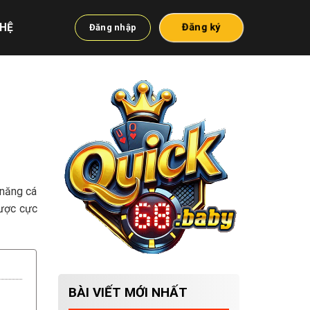
 HỆ
Đăng ký
Đăng nhập
 năng cá
cược cực
BÀI VIẾT MỚI NHẤT