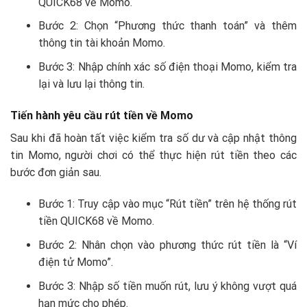
QUICK68 về Momo.
Bước 2: Chọn “Phương thức thanh toán” và thêm
thông tin tài khoản Momo.
Bước 3: Nhập chính xác số điện thoại Momo, kiểm tra
lại và lưu lại thông tin.
Tiến hành yêu cầu rút tiền về Momo
Sau khi đã hoàn tất việc kiểm tra số dư và cập nhật thông
tin Momo, người chơi có thể thực hiện rút tiền theo các
bước đơn giản sau.
Bước 1: Truy cập vào mục “Rút tiền” trên hệ thống rút
tiền QUICK68 về Momo.
Bước 2: Nhân chọn vào phương thức rút tiền là “Ví
điện tử Momo”.
Bước 3: Nhập số tiền muốn rút, lưu ý không vượt quá
hạn mức cho phép.