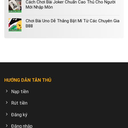
Cách Chơi Bài Joker Chuẩn Cao Thủ Cho Người
Mới Nhập Môn
Chơi Bài Uno Dễ Thắng Bật Mí Từ Các Chuyên Gia
B88
HƯỚNG DẪN TÂN THỦ
Nạp tiền
Rút tiền
Đăng ký
Đăng nhập