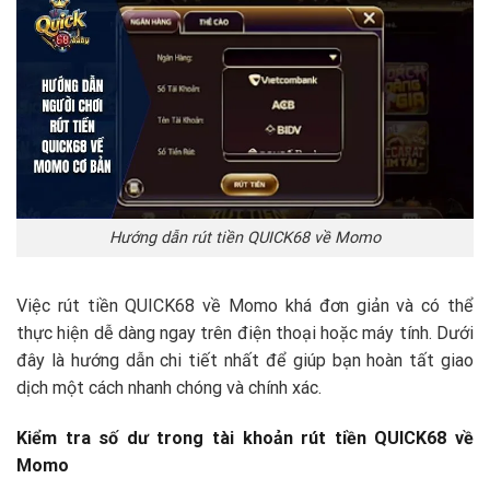
Hướng dẫn rút tiền QUICK68 về Momo
Việc rút tiền QUICK68 về Momo khá đơn giản và có thể
thực hiện dễ dàng ngay trên điện thoại hoặc máy tính. Dưới
đây là hướng dẫn chi tiết nhất để giúp bạn hoàn tất giao
dịch một cách nhanh chóng và chính xác.
Kiểm tra số dư trong tài khoản rút tiền QUICK68 về
Momo