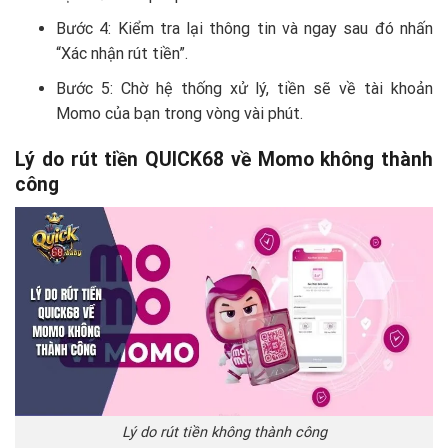
Bước 4: Kiểm tra lại thông tin và ngay sau đó nhấn
“Xác nhận rút tiền”.
Bước 5: Chờ hệ thống xử lý, tiền sẽ về tài khoản
Momo của bạn trong vòng vài phút.
Lý do rút tiền QUICK68 về Momo không thành
công
Lý do rút tiền không thành công