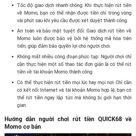
Tốc độ giao dịch nhanh chóng: Khi thực hiện rút tiền
về Momo, bạn có thể nhận được tiền chỉ trong vòng
vài phút sau khi yêu cầu được xét duyệt thành công.
An toàn và bảo mật tuyệt đối: Giao dịch rút tiền về
Momo luôn được bảo vệ bởi hệ thống mã hóa tiên
tiến, giúp đảm bảo quyền lợi cho người chơi.
Không mất nhiều công đoạn phức tạp: Người chơi chỉ
cần thực hiện một số thao tác đơn giản là có thể rút
tiền về tài khoản Momo thành công.
Có thể thực hiện rút tiền mọi lúc hay mọi nơi: Chỉ cần
có kết nối Internet và tài khoản Momo hợp lệ, bạn có
thể rút tiền ngay lập tức mà không bị giới hạn thời
gian.
Hướng dẫn người chơi rút tiền QUICK68 về
Momo cơ bản