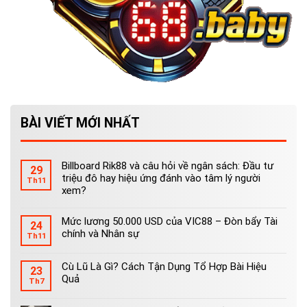
BÀI VIẾT MỚI NHẤT
Billboard Rik88 và câu hỏi về ngân sách: Đầu tư
29
triệu đô hay hiệu ứng đánh vào tâm lý người
Th11
xem?
Mức lương 50.000 USD của VIC88 – Đòn bẩy Tài
24
chính và Nhân sự
Th11
Cù Lũ Là Gì? Cách Tận Dụng Tổ Hợp Bài Hiệu
23
Quả
Th7