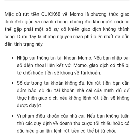
Mặc dù rút tiền QUICK68 về Momo là phương thức giao
dịch đơn giản và nhanh chóng, nhưng đôi khi người chơi có
thể gặp phải một số sự cố khiến giao dịch không thành
công. Dưới đây là những nguyên nhân phổ biến nhất đã dẫn
đến tình trạng này.
Nhập sai thông tin tài khoản Momo: Nếu bạn nhập sai
số điện thoại liên kết với Momo, giao dịch có thể bị
từ chối hoặc tiền sẽ không về tài khoản.
Số dư trong tài khoản không đủ: Khi rút tiền, bạn cần
đảm bảo số dư tài khoản nhà cái của mình đủ để
thực hiện giao dịch, nếu không lệnh rút tiền sẽ không
được duyệt.
Vi phạm điều khoản của nhà cái: Nếu bạn không tuân
thủ các quy định về doanh thu cược tối thiểu hoặc có
dấu hiệu gian lận, lệnh rút tiền có thể bị từ chối.