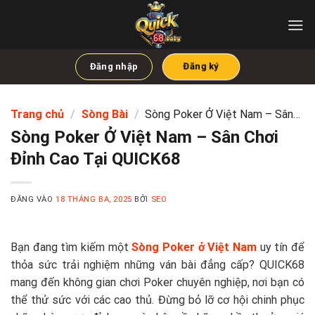
Bỏ
qua
nội
dung
Đăng ký
Đăng nhập
Trang chủ
/
Sòng Bài
/
Sòng Poker Ở Việt Nam – Sân
Chơi Đỉnh Cao Tại QUICK68
Sòng Poker Ở Việt Nam – Sân Chơi
Đỉnh Cao Tại QUICK68
ĐĂNG VÀO
18 THÁNG BA, 2025
BỞI
SEO
Bạn đang tìm kiếm một
Sòng Poker ở Việt Nam
uy tín để
thỏa sức trải nghiệm những ván bài đẳng cấp? QUICK68
mang đến không gian chơi Poker chuyên nghiệp, nơi bạn có
thể thử sức với các cao thủ. Đừng bỏ lỡ cơ hội chinh phục