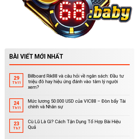
BÀI VIẾT MỚI NHẤT
Billboard Rik88 và câu hỏi về ngân sách: Đầu tư
29
triệu đô hay hiệu ứng đánh vào tâm lý người
Th11
xem?
Mức lương 50.000 USD của VIC88 – Đòn bẩy Tài
24
chính và Nhân sự
Th11
Cù Lũ Là Gì? Cách Tận Dụng Tổ Hợp Bài Hiệu
23
Quả
Th7