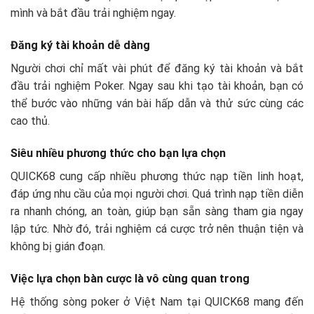
mình và bắt đầu trải nghiệm ngay.
Đăng ký tài khoản dễ dàng
Người chơi chỉ mất vài phút để đăng ký tài khoản và bắt
đầu trải nghiệm Poker. Ngay sau khi tạo tài khoản, bạn có
thể bước vào những ván bài hấp dẫn và thử sức cùng các
cao thủ.
Siêu nhiều phương thức cho bạn lựa chọn
QUICK68 cung cấp nhiều phương thức nạp tiền linh hoạt,
đáp ứng nhu cầu của mọi người chơi. Quá trình nạp tiền diễn
ra nhanh chóng, an toàn, giúp bạn sẵn sàng tham gia ngay
lập tức. Nhờ đó, trải nghiệm cá cược trở nên thuận tiện và
không bị gián đoạn.
Việc lựa chọn bàn cược là vô cùng quan trong
Hệ thống sòng poker ở Việt Nam tại QUICK68 mang đến