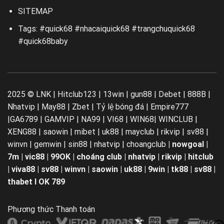
SITEMAP
Tags: #quick68 #nhacaiquick68 #trangchuquick68
#quick68baby
2025 © LNK |
Hitclub123
|
13win
|
gun88
|
Debet
|
888B
|
Nhatvip
|
May88
|
Zbet
|
Tỷ lệ bóng đá
|
Empire777
|
GA6789
|
GAMVIP
|
NA99
|
VI68
|
WIN68
|
WINCLUB
|
XENG88
|
saowin
|
mibet
|
uk88
|
mayclub
|
rikvip
|
sv88
|
winvn
|
gemwin
|
sin88
|
nhatvip
|
choangclub
|
nowgoal
|
7m
|
vic88
|
99OK
|
choáng club
|
nhatvip
|
rikvip
|
hitclub
|
viva88
|
sv88
|
winvn
|
saowin
|
uk88
|
9win
|
tk88
|
sv88
|
thabet
I
OK 789
Phương thức Thanh toán