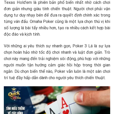
Texas Hold’em là phiên bản phổ biến nhất nhờ cách chơi
đơn giản nhưng giàu tính chiến thuật. Người chơi phải vận
dụng tư duy nhạy bén để đưa ra quyết định chính xác trong
từng ván đấu. Omaha Poker cũng là một lựa chọn thú vị khi
số lượng lá bài tẩy nhiều hơn, tạo ra nhiều cách kết hợp bài
độc đáo và kịch tính.
Với những ai yêu thích sự nhanh gọn, Poker 3 Lá là sự lựa
chọn hoàn hảo nhờ tốc độ chơi nhanh và luật đơn giản. Trò
chơi này mang đến trải nghiệm sôi động, phù hợp với những
người muốn tận hưởng cảm giác hồi hộp trong thời gian
ngắn. Dù chọn biến thể nào, Poker vẫn luôn là một sân chơi
trí tuệ đầy hấp dẫn dành cho người yêu thích chiến thuật.